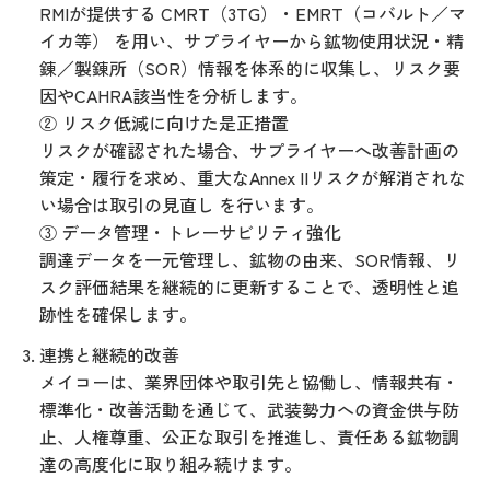
RMIが提供する CMRT（3TG）・EMRT（コバルト／マ
イカ等） を用い、サプライヤーから鉱物使用状況・精
錬／製錬所（SOR）情報を体系的に収集し、リスク要
因やCAHRA該当性を分析します。
② リスク低減に向けた是正措置
リスクが確認された場合、サプライヤーへ改善計画の
策定・履行を求め、重大なAnnex IIリスクが解消されな
い場合は取引の見直し を行います。
③ データ管理・トレーサビリティ強化
調達データを一元管理し、鉱物の由来、SOR情報、リ
スク評価結果を継続的に更新することで、透明性と追
跡性を確保します。
連携と継続的改善
メイコーは、業界団体や取引先と協働し、情報共有・
標準化・改善活動を通じて、武装勢力への資金供与防
止、人権尊重、公正な取引を推進し、責任ある鉱物調
達の高度化に取り組み続けます。