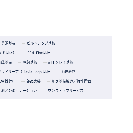
貫通基板
ビルドアップ基板
ッド基板）
FR4-Flex基板
内蔵基板
厚銅基板
銅インレイ基板
ッドループ（Liquid Loop)基板
実装治具
ＡＷ設計）
部品実装
測定基板製造／特性評価
計測／シミュレーション
ワンストップサービス