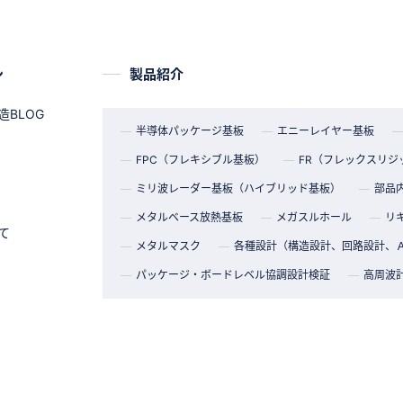
ン
製品紹介
BLOG
半導体パッケージ基板
エニーレイヤー基板
FPC（フレキシブル基板）
FR（フレックスリジ
ミリ波レーダー基板（ハイブリッド基板）
部品
メタルベース放熱基板
メガスルホール
リキ
て
メタルマスク
各種設計（構造設計、回路設計、
パッケージ・ボードレベル協調設計検証
高周波