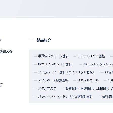
ン
製品紹介
BLOG
半導体パッケージ基板
エニーレイヤー基板
FPC（フレキシブル基板）
FR（フレックスリジ
ミリ波レーダー基板（ハイブリッド基板）
部品
メタルベース放熱基板
メガスルホール
リキ
て
メタルマスク
各種設計（構造設計、回路設計、
パッケージ・ボードレベル協調設計検証
高周波