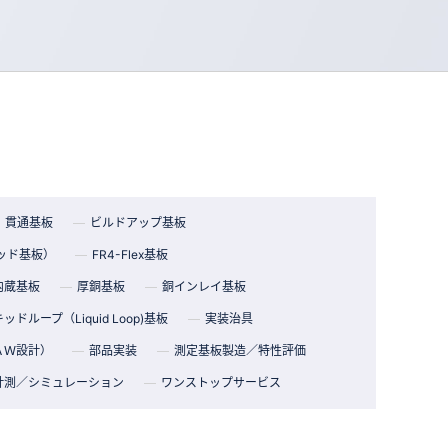
貫通基板
ビルドアップ基板
ッド基板）
FR4-Flex基板
内蔵基板
厚銅基板
銅インレイ基板
ッドループ（Liquid Loop)基板
実装治具
ＡＷ設計）
部品実装
測定基板製造／特性評価
計測／シミュレーション
ワンストップサービス